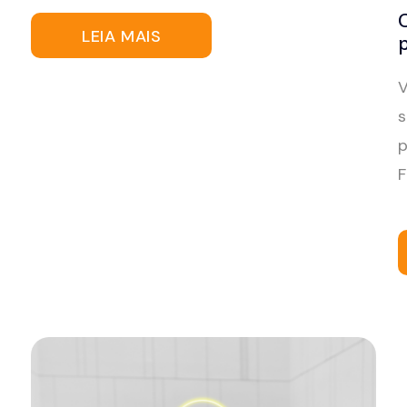
LEIA MAIS
p
V
s
p
F