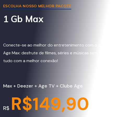
ESCOLHA NOSSO MELHOR PACOTE
1 Gb Max
Conecte-se ao melhor do entretenimento com o plano
Age Max: desfrute de filmes, séries e músicas sem limites,
tudo com a melhor conexão!
Max + Deezer + Age TV + Clube Age
R$149,90
R$
por mês