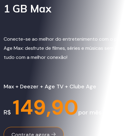
1 GB Max
Conecte-se ao melhor do entretenimento com o plano
Age Max: desfrute de filmes, séries e músicas sem limites,
tudo com a melhor conexão!
Max + Deezer + Age TV + Clube Age
149,90
R$
por mês
Contrate agora