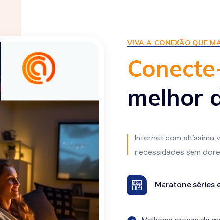
VIVA A CONEXÃO QUE MA
Conecte
melhor d
Internet com altíssima
necessidades sem dore
Maratone séries e