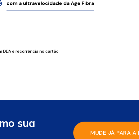
com a ultravelocidade da Age Fibra
 DDA e recorrência no cartão.
omo sua
MUDE JÁ PARA A 