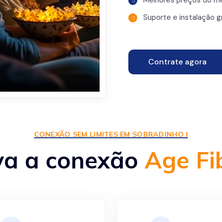
Melhores preços do m
Suporte e instalação g
Contrate agora
CONEXÃO SEM LIMITES EM SOBRADINHO I
va a conexão
Age Fi