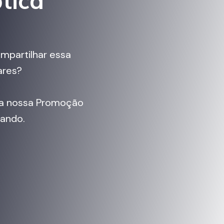
ptica
mpartilhar essa
ares?
s a nossa Promoção
hando.