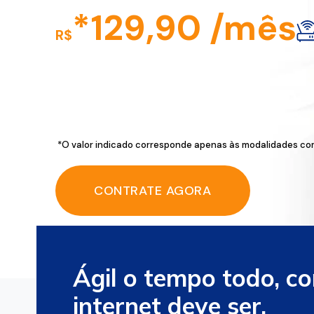
*129,90 /mês
R$
*O valor indicado corresponde apenas às modalidades com
CONTRATE AGORA
Ágil o tempo todo, c
internet deve ser.