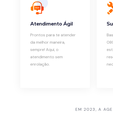
Atendimento Ágil
Su
Prontos para te atender
Bas
da melhor maneira,
08
sempre! Aqui, o
est
atendimento sem
res
enrolação.
nec
EM 2023, A AG