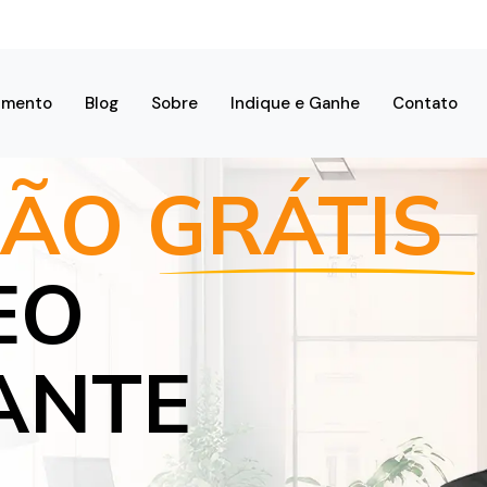
imento
Blog
Sobre
Indique e Ganhe
Contato
ÃO GRÁTIS
EO
ANTE