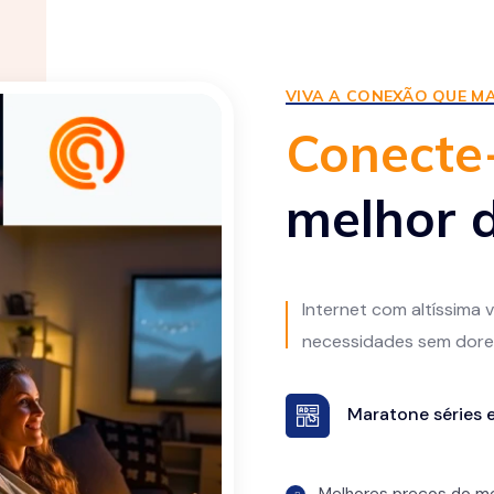
VIVA A CONEXÃO QUE MA
Conecte
melhor d
Internet com altíssima
necessidades sem dore
Maratone séries e