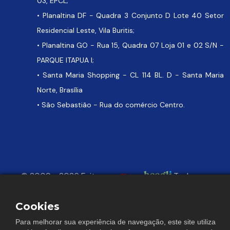
03, EPCL;
• Planaltina DF - Quadra 3 Conjunto D Lote 40 Setor
Residencial Leste, Vila Buritis;
• Planaltina GO - Rua 15, Quadra 07 Loja 01 e 02 S/N -
PARQUE ITAPUA I;
• Santa Maria Shopping - CL 114 BL. D - Santa Maria
Norte, Brasília
• São Sebastião - Rua do comércio Centro.
© 2009 - 2026 Feito com
por
Todos os
direitos reservados.
Cookies
Este site está protegido pela Lei de Direitos Autorais. (Lei 9610 de
19/02/1998), sua reprodução total ou parcial é proibida nos termos da Lei.
Para melhorar sua experiência de navegação, este site utiliza