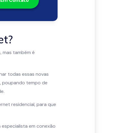
 Em Contato
et?
s, mas também é
nhar todas essas novas
ços, poupando tempo de
e.
rnet residencial, para que
a especialista em conexão