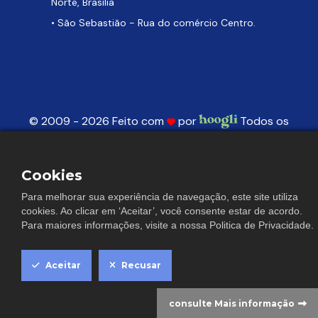
Norte, Brasília
• São Sebastião - Rua do comércio Centro.
© 2009 - 2026 Feito com
por
Todos os
direitos reservados.
Este site está protegido pela Lei de Direitos Autorais. (Lei 9610 de
Cookies
19/02/1998), sua reprodução total ou parcial é proibida nos termos da Lei.
Para melhorar sua experiência de navegação, este site utiliza
cookies. Ao clicar em ‘Aceitar’, você consente estar de acordo.
Para maiores informações, visite a nossa
Politica de Privacidade
.
C
Aceitar
Recusar
consulte Mais informação